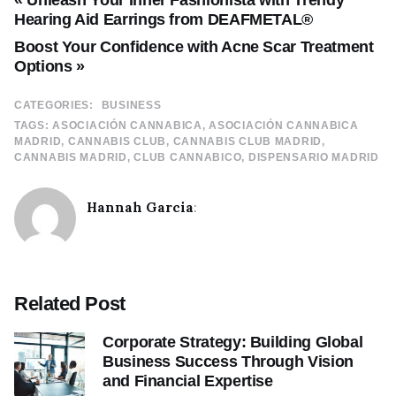
« Unleash Your Inner Fashionista with Trendy
Hearing Aid Earrings from DEAFMETAL®
Boost Your Confidence with Acne Scar Treatment
Options »
CATEGORIES:
BUSINESS
TAGS:
ASOCIACIÓN CANNABICA
ASOCIACIÓN CANNABICA
MADRID
CANNABIS CLUB
CANNABIS CLUB MADRID
CANNABIS MADRID
CLUB CANNABICO
DISPENSARIO MADRID
Hannah Garcia
:
Related Post
Corporate Strategy: Building Global
Business Success Through Vision
and Financial Expertise